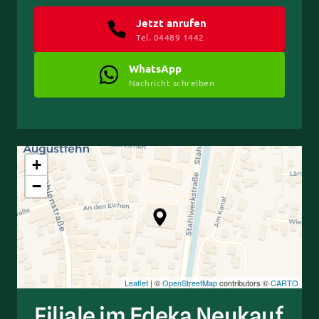
Jetzt anrufen
Tel. 04489 1442
WhatsApp
Nachricht schreiben
+
−
Leaflet
| ©
OpenStreetMap
contributors ©
CARTO
Filiale im Edeka Neukauf