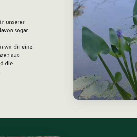
n unserer 
davon sogar 
wir dir eine 
zen aus 
d die 
.