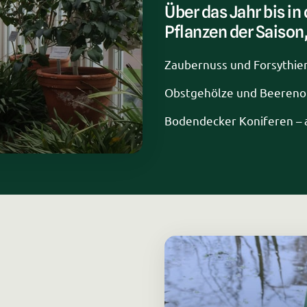
Über das Jahr bis in 
Pflanzen der Saison,
Zaubernuss und Forsythien
Obstgehölze und Beereno
Bodendecker Koniferen – a