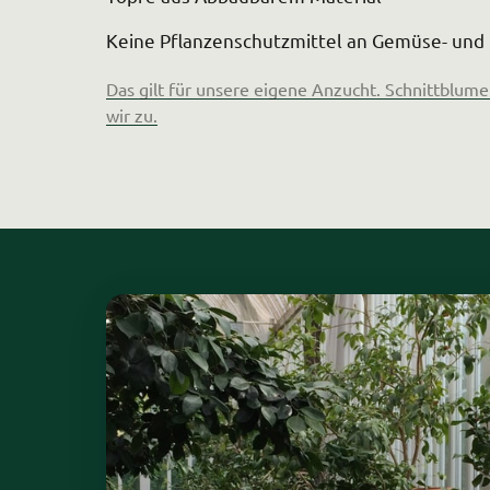
Keine Pflanzenschutzmittel an Gemüse- und
Das 
gilt 
für 
unsere 
eigene 
Anzucht. 
Schnittblume
wir 
zu.