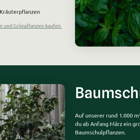
 Kräuterpflanzen
n 
und 
Grünpflanzen 
kaufen 
Baumschu
Auf unserer rund 1.000 m²
du ab Anfang März ein gr
Baumschulpflanzen.