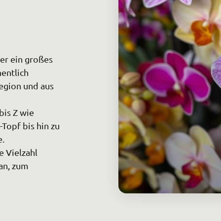
rauerfloristik
Grabpflege
r ein großes 
ntlich 
egion und aus 
is Z wie 
Topf bis hin zu 
.

 Vielzahl 
n, zum 